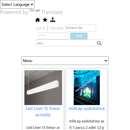
Powered by
Translate
Üye Ol
Üye Girişi
Led Liner t5 linear
mihrap aydınlatma
armatür
mihrap aydınlatma se
Led Liner t5 linear ar
ti 5 parça 2 adet 12 g