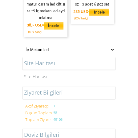
matür osram led çift sı
öz - 3 adet 6 göz set
ra t5 iç mekan led ayd
235 USD
İncele
ınlatma
(KDV hariç)
38,
USD
5
İncele
(KDV hariç)
Site Haritası
Site Haritası
Ziyaret Bilgileri
Aktif Ziyaretçi
1
Bugün Toplam
58
Toplam Ziyaret
49103
Döviz Bilgileri