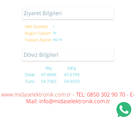
Ziyaret Bilgileri
Aktif Ziyaretçi
1
Bugün Toplam
74
Toplam Ziyaret
49218
Döviz Bilgileri
Alış
Satış
Dolar
47.4896
47.6799
Euro
54.7365
54.9559
www.midaselektronik.com.tr
- TEL: 0850 302 90 70 - E-
Mail: info@midaselektronik.com.tr