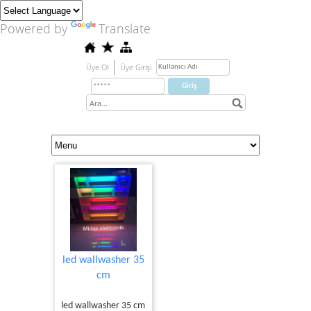
Powered by
Translate
Üye Ol
Üye Girişi
led wallwasher 35
cm
led wallwasher 35 cm