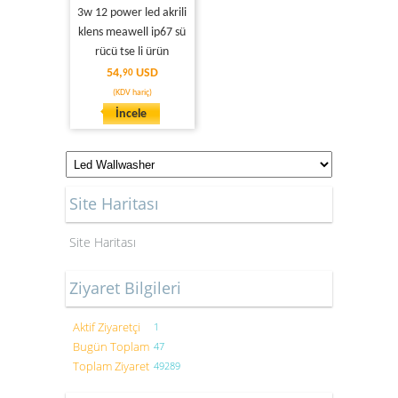
3w 12 power led akrili
klens meawell ip67 sü
rücü tse li ürün
54,
USD
90
(KDV hariç)
İncele
Site Haritası
Site Haritası
Ziyaret Bilgileri
Aktif Ziyaretçi
1
Bugün Toplam
47
Toplam Ziyaret
49289